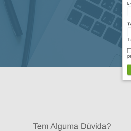
E
T
Te
p
Tem Alguma Dúvida?