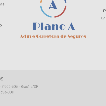
ara
P
CA
 o
OS
71503-505 - Brasilia/SP
8353-0011