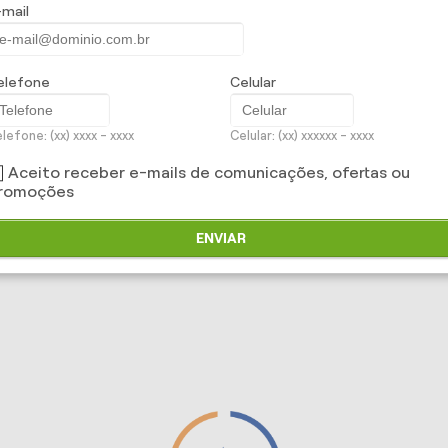
-mail
elefone
Celular
lefone: (xx) xxxx - xxxx
Celular: (xx) xxxxxx - xxxx
Aceito receber e-mails de comunicações, ofertas ou
romoções
ENVIAR