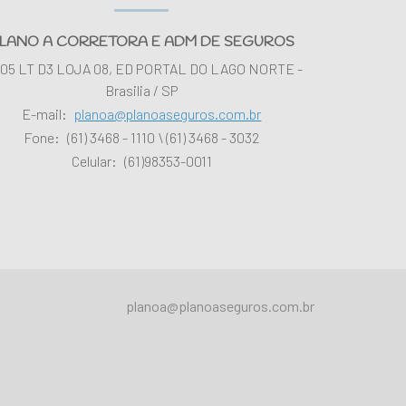
LANO A CORRETORA E ADM DE SEGUROS
 05 LT D3 LOJA 08, ED PORTAL DO LAGO NORTE -
Brasilia / SP
E-mail:
planoa@planoaseguros.com.br
Fone:
(61) 3468 - 1110
\ (61) 3468 - 3032
Celular:
(61)98353-0011
planoa@planoaseguros.com.br